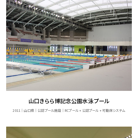
山口きらら博記念公園水泳プール
2011
山口県
公認プール施設
RCプール + 公認プール + 可動床システム