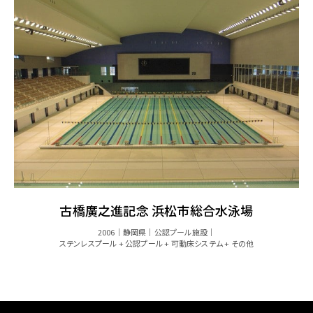
古橋廣之進記念 浜松市総合水泳場
2006
静岡県
公認プール施設
ステンレスプール + 公認プール + 可動床システム + その他