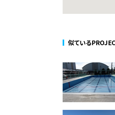
似ているPROJEC
2025年
岡山県
学校
ステンレ